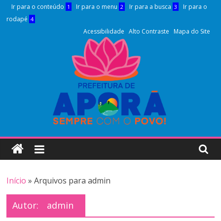
Pular
Ir para o conteúdo
Ir para o menu
Ir para a busca
Ir para o
1
2
3
para
rodapé
4
o
Acessibilidade
Alto Contraste
Mapa do Site
conteúdo
Prefeitura
Municipal
APORÁ
Início
»
Arquivos para admin
Autor:
admin