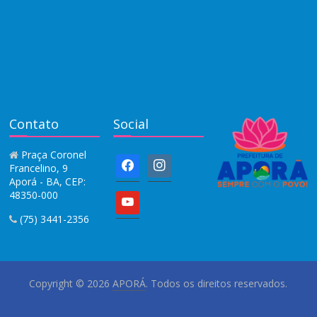
Contato
Social
Praça Coronel
facebook
instagram
Francelino, 9
Aporá - BA, CEP:
48350-000
youtube
(75) 3441-2356
Copyright © 2026
APORÁ
. Todos os direitos reservados.